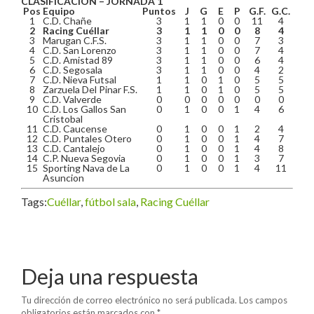
CLASIFICACIÓN – JORNADA 1
Pos
Equipo
Puntos
J
G
E
P
G.F.
G.C.
1
C.D. Chañe
3
1
1
0
0
11
4
2
Racing Cuéllar
3
1
1
0
0
8
4
3
Marugan C.F.S.
3
1
1
0
0
7
3
4
C.D. San Lorenzo
3
1
1
0
0
7
4
5
C.D. Amistad 89
3
1
1
0
0
6
4
6
C.D. Segosala
3
1
1
0
0
4
2
7
C.D. Nieva Futsal
1
1
0
1
0
5
5
8
Zarzuela Del Pinar F.S.
1
1
0
1
0
5
5
9
C.D. Valverde
0
0
0
0
0
0
0
10
C.D. Los Gallos San
0
1
0
0
1
4
6
Cristobal
11
C.D. Caucense
0
1
0
0
1
2
4
12
C.D. Puntales Otero
0
1
0
0
1
4
7
13
C.D. Cantalejo
0
1
0
0
1
4
8
14
C.P. Nueva Segovia
0
1
0
0
1
3
7
15
Sporting Nava de La
0
1
0
0
1
4
11
Asuncion
Tags:
Cuéllar
,
fútbol sala
,
Racing Cuéllar
Deja una respuesta
Tu dirección de correo electrónico no será publicada.
Los campos
obligatorios están marcados con
*