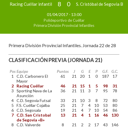
8
0
Racing Cuéllar infantil
S. Cristóbal de Segovia B
01/04/2017 - 13:00
Polideportivo de Cuéllar
Primera División Provincial Infantiles
Primera División Provincial Infantiles. Jornada 22 de 28
CLASIFICACIÓN PREVIA
(JORNADA 21)
Pos
Equipo
Puntos
J
G
E
P
G.F.
G.C.
1
C.D. Carbonero El
61
21
20
1
0
187
17
Mayor
2
Racing Cuéllar
46
21
15
1
5
98
31
3
Sporting Nava de La
36
21
11
3
7
95
78
Asunción
4
C.D. Segovia Futsal
33
21
10
3
8
72
80
5
F.S. Cuéllar Cojalba
25
21
7
4
10
53
80
6
C.D. Segosala
19
21
4
7
10
54
86
7
C.D. San Cristobal
13
21
4
1
16
46
130
de Segovia «B»
8
C.D. Valverde
8
21
2
2
17
43
146