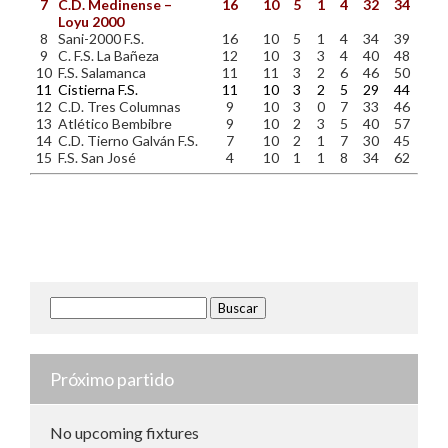
7
C.D. Medinense –
16
10
5
1
4
32
34
Loyu 2000
8
Sani-2000 F.S.
16
10
5
1
4
34
39
9
C. F.S. La Bañeza
12
10
3
3
4
40
48
10
F.S. Salamanca
11
11
3
2
6
46
50
11
Cistierna F.S.
11
10
3
2
5
29
44
12
C.D. Tres Columnas
9
10
3
0
7
33
46
13
Atlético Bembibre
9
10
2
3
5
40
57
14
C.D. Tierno Galván F.S.
7
10
2
1
7
30
45
15
F.S. San José
4
10
1
1
8
34
62
Buscar:
Próximo partido
No upcoming fixtures