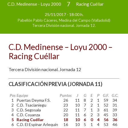
7
C.D. Medinense - Loyu 2000
Racing Cuéllar
25/11/2017 - 18:00 h.
3
Pabellón Pablo Cáceres, Medina del Campo (Valladolid)
Tercera División nacional. Jornada 12.
C.D. Medinense – Loyu 2000 –
Racing Cuéllar
Tercera División nacional. Jornada 12
CLASIFICACIÓN PREVIA (JORNADA 11)
Pos
Equipo
Puntos
J
G
E
P
G.F.
G.C.
1
Puertas Deyma F.S.
26
11
8
2
1
59
34
2
C.D. Tsacianiegu
23
10
7
2
1
52
31
3
C.D. Segosala
22
11
7
1
3
61
39
4
C.D. Coyanza
20
11
6
2
3
45
33
5
Racing Cuéllar
18
10
6
0
4
56
36
6
C.D. El Espinar Arlequin
16
10
5
1
4
53
46